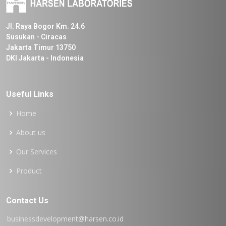
Jl. Raya Bogor Km. 24.6
Susukan - Ciracas
Jakarta Timur 13750
DKI Jakarta - Indonesia
Useful Links
Home
About us
Our Services
Product
Contact Us
businessdevelopment@harsen.co.id